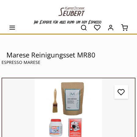
alt springen
Ihr Experte für alles rund um den Espresso
Waren
Marese Reinigungsset MR80
ESPRESSO MARESE
Bildergalerie überspringen