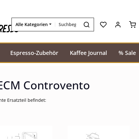
Wa
resso
Alle Kategorien
Espresso-Zubehör
Kaffee Journal
% Sale
 ECM Controvento
te Ersatzteil befindet: