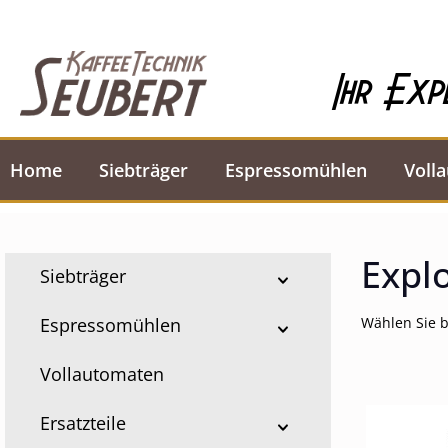
springen
Zur Hauptnavigation springen
Ihr Exp
Home
Siebträger
Espressomühlen
Voll
Expl
Siebträger
Espressomühlen
Wählen Sie b
Vollautomaten
Ersatzteile