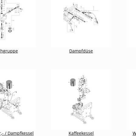
ühgruppe
Dampfdüse
,- / Dampfkessel
Kaffeekessel
W