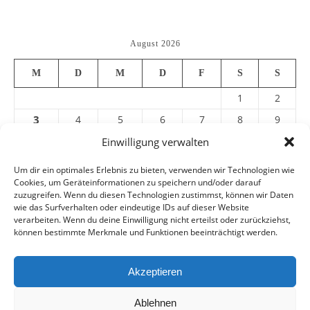
August 2026
M
D
M
D
F
S
S
1
2
3
4
5
6
7
8
9
10
11
12
13
14
15
16
Einwilligung verwalten
17
18
19
20
21
22
23
Um dir ein optimales Erlebnis zu bieten, verwenden wir Technologien wie
Cookies, um Geräteinformationen zu speichern und/oder darauf
24
25
26
27
28
29
30
zuzugreifen. Wenn du diesen Technologien zustimmst, können wir Daten
31
wie das Surfverhalten oder eindeutige IDs auf dieser Website
verarbeiten. Wenn du deine Einwilligung nicht erteilst oder zurückziehst,
können bestimmte Merkmale und Funktionen beeinträchtigt werden.
« Juli
Akzeptieren
Ablehnen