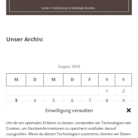
Unser Archiv:
August 2026
M
D
M
D
F
S
S
1
2
3
4
5
6
7
8
9
10
11
12
13
14
15
16
Einwilligung verwalten
17
18
19
20
21
22
23
Um dir ein optimales Erlebnis zu bieten, verwenden wir Technologien wie
Cookies, um Geräteinformationen zu speichern und/oder darauf
24
25
26
27
28
29
30
zuzugreifen. Wenn du diesen Technologien zustimmst, können wir Daten